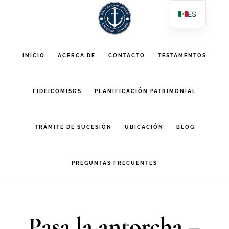
Saltar
Saltar
ES
al
al
EN
contenido
pie
PL
INICIO
ACERCA DE
CONTACTO
TESTAMENTOS
AR
principal
de
página
FIDEICOMISOS
PLANIFICACIÓN PATRIMONIAL
TRÁMITE DE SUCESIÓN
UBICACIÓN
BLOG
PREGUNTAS FRECUENTES
Pasa la antorcha –