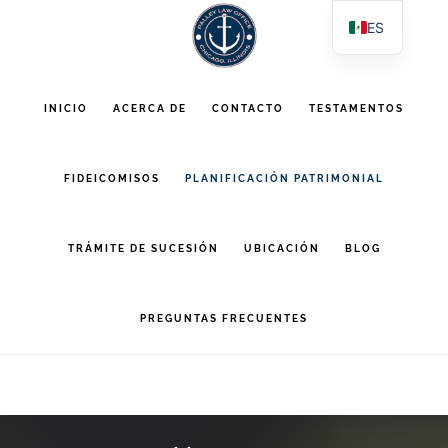
Saltar
Saltar
ES
al
al
EN
contenido
pie
PL
INICIO
ACERCA DE
CONTACTO
TESTAMENTOS
AR
principal
de
página
FIDEICOMISOS
PLANIFICACIÓN PATRIMONIAL
TRÁMITE DE SUCESIÓN
UBICACIÓN
BLOG
PREGUNTAS FRECUENTES