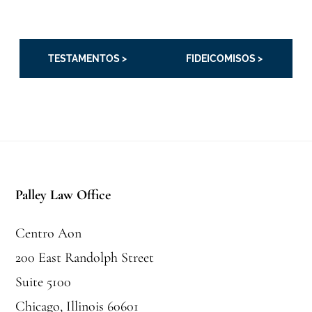
TESTAMENTOS >
FIDEICOMISOS >
Pie
de
Palley Law Office
página
Centro Aon
200 East Randolph Street
Suite 5100
Chicago, Illinois 60601