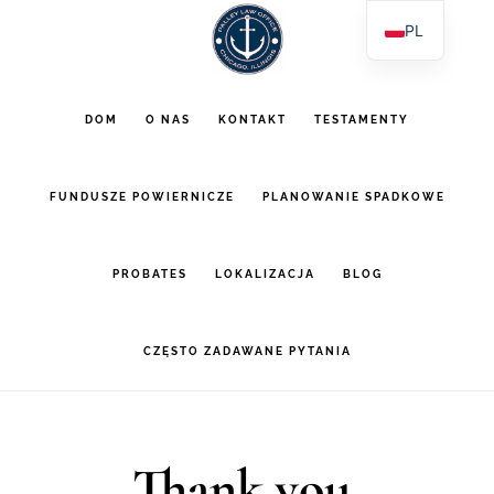
Przejdź
Przejdź
PL
do
do
EN
głównej
stopki
ES
DOM
O NAS
KONTAKT
TESTAMENTY
AR
zawartości
FUNDUSZE POWIERNICZE
PLANOWANIE SPADKOWE
PROBATES
LOKALIZACJA
BLOG
CZĘSTO ZADAWANE PYTANIA
Thank you.